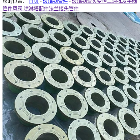
您的位置：
首页
-
玻璃钢管件
-
玻璃钢弯头变径三通批发手糊
管件风阀 喷淋塔配件法兰接头管件