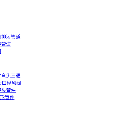
钢排污管道
砂管道
道
件弯头三通
大口径风阀
接头管件
形管件