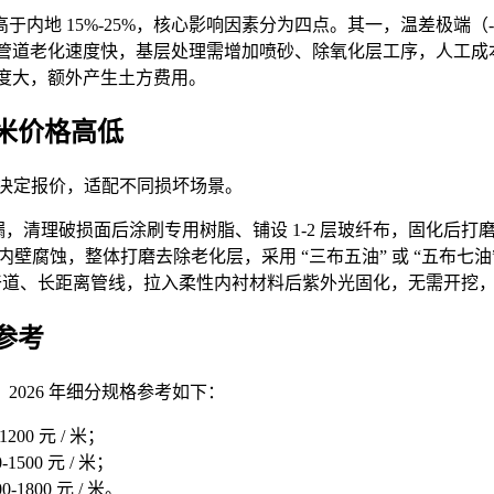
于内地 15%-25%，核心影响因素分为四点。其一，温差极端（
强，管道老化速度快，基层处理需增加喷砂、除氧化层工序，人工成
难度大，额外产生土方费用。
米
价格
高低
决定报价，适配不同损坏场景。
，清理破损面后涂刷专用树脂、铺设 1-2 层玻纤布，固化后
壁腐蚀，整体打磨去除老化层，采用 “三布五油” 或 “五布七油” 
干道、长距离管线，拉入柔性内衬材料后紫外光固化，无需开挖
参考
026 年细分规格参考如下：
200 元 / 米；
1500 元 / 米；
-1800 元 / 米。