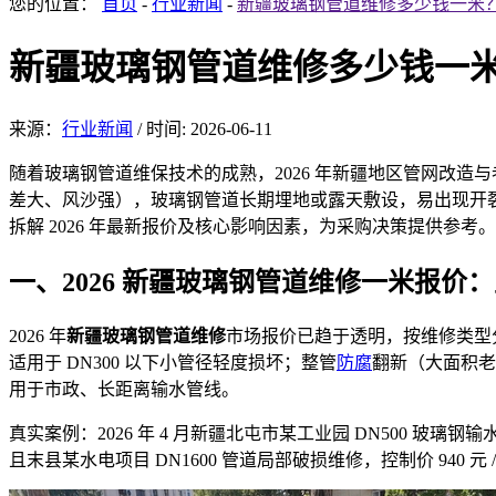
您的位置：
首页
-
行业新闻
-
新疆玻璃钢管道维修多少钱一米？
新疆玻璃钢管道维修多少钱一米
来源：
行业新闻
/
时间: 2026-06-11
随着玻璃钢管道维保技术
的成熟，2026 年新疆地区管网改造
差大、风沙强），玻璃钢管道长期埋地或露天敷设，易出现开
拆解 2026 年最新报价及核心影响因素，为采购决策提供参考。
一、2026 新疆玻璃
钢管道维修
一米报价：
2026 年
新疆
玻璃钢管道维修
市场
报价已趋于透明，按维修
类型
适用于 DN300 以下小管径轻度损坏；整管
防腐
翻新（大面积老
用于市政、长距离输水管线。
真实案例：2026 年 4 月新疆北屯市某工业园 DN500 玻璃钢输
且末县某水电项目 DN1600 管道局部破损维修，控制价 940 