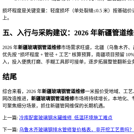
损坏程度是关键变量：轻度损坏（单处裂缝≤0.5 米）按基础价
上。
五、入行与采购建议：2026 年新疆管道
2026 年
新疆玻璃钢管道维修
市场需求旺盛，北疆（乌鲁木齐、
优先按 “损坏程度 + 管径 + 工艺” 核算预算，南疆项目预留
入，投入便携打磨、手糊工具即可接单，逐步拓展整管翻新业
结尾
综合来看，2026 年
新疆玻璃钢管道维修
一米报价受地域、工艺、
网改造推进，
新疆玻璃钢管道维修
市场将持续增长，本地化、
可聚焦细分场景，抓住新疆管网维保的长期机遇。
上一篇:
冷库配套玻璃钢水罐维修_低温环境施工难点
下一篇:
乌鲁木齐玻璃钢排水管修复价格表，非开挖工艺贵吗？