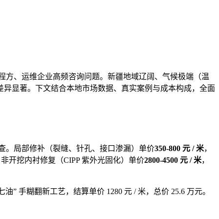
程方、运维企业高频咨询问题。新疆地
域辽阔、气候极
端（温
差异显著。下文结合本地市场数据、真实案例与成本构成，全面
查。局部修补（裂缝、针孔、接口渗漏）单价
350-800 元 / 米
，
管道；非开挖内衬修复（CIPP 紫外光固化）单价
2800-4500 元 / 米
，
 手糊翻新工艺，结算单价 1280 元 / 米，总价 25.6 万元。