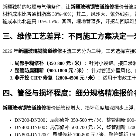
新疆独特的地理与气候条件，让
新疆玻璃钢管道维修
报价普遍高
材料成本比普通树脂高 30%-40%；其二，风沙大、紫外线
输成本比北疆高 10%-15%；其四，埋地管道多，开挖与回填
三、维修工艺差异：不同施工方案决定一
2026 年
新疆玻璃钢管道维修
主流工艺分为三种，工艺选择直接
局部手糊修补（350-800 元 / 米）
：针对小裂缝、接口渗漏
整管防腐翻新（900-1800 元 / 米）
：针对管道外壁风化、内
非开挖 CIPP 修复（2800-4500 元 / 米）
：适用于市政主
四、管径与损坏程度：细分规格精准报价
新疆玻璃钢管道维修
报价随管径增大、损坏程度加深同步上浮，2
DN200-DN300：局部修补 350-500 元 / 米，整管翻新 900-1
DN400-DN600：局部修补 500-700 元 / 米，整管翻新 1200-
DN800-DN1200：局部修补 700-800 元 / 米，整管翻新 1500