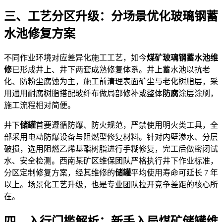
三、工艺分区升级：分场景优化玻璃钢蓄
水池修复方案
不同作业环境对应差异化施工工艺，如今
煤矿玻璃钢蓄水池维
修
已形成井上、井下两套成熟修复体系。井上蓄水池以抗老
化、防粉尘腐蚀为主，施工前清理表面矿尘与老化树脂层，采
用通用耐腐树脂搭配玻纤布做局部修补或整体
防腐
涂层涂刷，
施工流程相对简便。
井下
储罐
首要遵循防爆、防火规范，严禁使用明火类工具，全
部采用电动防爆设备与阻燃型修复材料。针对内壁渗水、分层
破损，选用阻燃乙烯基酯树脂进行手糊修复，完工后做密闭试
水、安全检测。西南某矿区维保团队严格执行井下作业标准，
分区定制修复方案，经其维修的
储罐
平均使用寿命可延长 7 年
以上。场景化工艺升级，也是专业团队拉开竞争差距的核心所
在。
四、入行门槛解析：新手入局煤矿
储罐
维