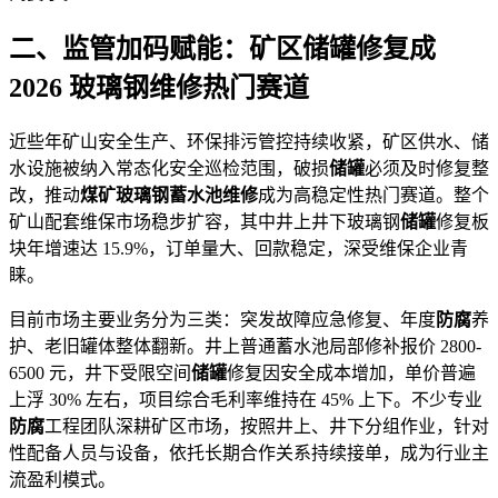
二、监管加码赋能：矿区
储罐
修复成
2026 玻璃钢维修热门赛道
近些年矿山安全生产、环保排污管控持续收紧，矿区供水、储
水设施被纳入常态化安全巡检范围，破损
储罐
必须及时修复整
改，推动
煤矿玻璃钢蓄水池维修
成为高稳定性热门赛道。整个
矿山配套维保市场稳步扩容，其中井上井下玻璃钢
储罐
修复板
块年增速达 15.9%，订单量大、回款稳定，深受维保企业青
睐。
目前市场主要业务分为三类：突发故障应急修复、年度
防腐
养
护、老旧罐体整体翻新。井上普通蓄水池局部修补报价 2800-
6500 元，井下受限空间
储罐
修复因安全成本增加，单价普遍
上浮 30% 左右，项目综合毛利率维持在 45% 上下。不少专业
防腐
工程团队深耕矿区市场，按照井上、井下分组作业，针对
性配备人员与设备，依托长期合作关系持续接单，成为行业主
流盈利模式。