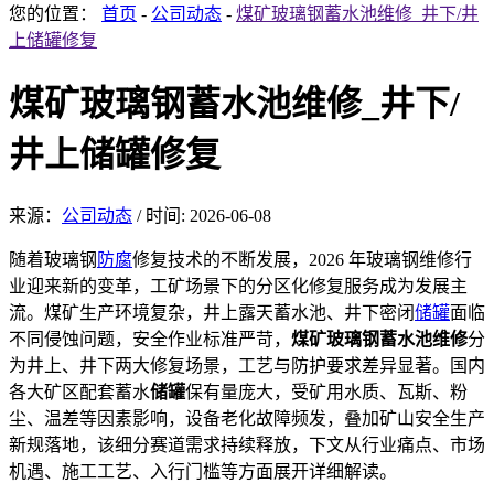
您的位置：
首页
-
公司动态
-
煤矿玻璃钢蓄水池维修_井下/井
上储罐修复
煤矿玻璃钢蓄水池维修_井下/
井上储罐修复
来源：
公司动态
/
时间: 2026-06-08
随着玻璃钢
防腐
修复
技术的不断发展，202
6 年玻璃钢维修行
业迎来新的变革，工矿场景下的分区化修复服务成为发展主
流。煤矿生产环境复杂，井上露天蓄水池、井下密闭
储罐
面临
不同侵蚀
问题，安全作业标准严苛
，
煤矿玻璃钢蓄水池维修
分
为井上、井下两大修复场景，工艺与防护要求差异显著。国内
各大
矿区配套蓄水
储罐
保有量庞大，受矿用水质、瓦斯、粉
尘、温差等因素影响，设备老化
故障频发，叠加矿山安全
生产
新规落地，该细分赛道需求持续释放，下文从行业痛点、市场
机遇、施工工艺、入行门槛等方面展开详细解读。