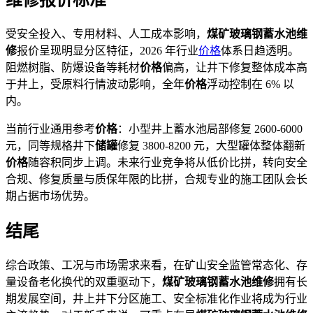
维修报价标准
受安全投入、专用材料、人工成本影响，
煤矿玻璃钢蓄水池维
修
报价呈现明显分区特征，2026 年行业
价格
体系日趋透明。
阻燃树脂、防爆设备等耗材
价格
偏高，让井下修复整体成本高
于井上，受原料行情波动影响，全年
价格
浮动控制在 6% 以
内。
当前行业通用参考
价格
：小型井上蓄水池局部修复 2600-6000
元，同等规格井下
储罐
修复 3800-8200 元，大型罐体整体翻新
价格
随容积同步上调。未来行业竞争将从低价比拼，转向安全
合规、修复质量与质保年限的比拼，合规专业的施工团队会长
期占据市场优势。
结尾
综合政策、工况与市场需求来看，在矿山安全监管常态化、存
量设备老化换代的双重驱动下，
煤矿玻璃钢蓄水池维修
拥有长
期发展空间，井上井下分区施工、安全标准化作业将成为行业