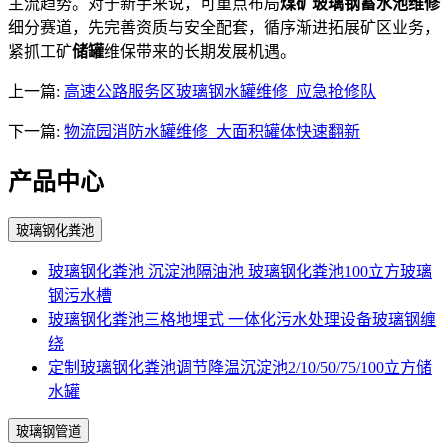
主流趋势。对于新手来说，可重点布局
煤矿玻璃钢蓄水池维修
细分赛道，先完善资质与安全配套，循序渐进拓展矿区业务，
紧抓工矿
储罐
维保带来的长期发展机遇。
上一篇:
高速公路服务区玻璃钢水罐维修_应急抢修队
下一篇:
物流园消防水罐维修_大面积罐体快速翻新
产品中心
玻璃钢化粪池
玻璃钢化粪池 沉淀池隔油池 玻璃钢化粪池100立方玻璃
钢污水槽
玻璃钢化粪池三格地埋式 一体化污水处理设备玻璃钢缠
绕
定制玻璃钢化粪池调节降温沉淀池2/10/50/75/100立方储
水罐
玻璃钢管道