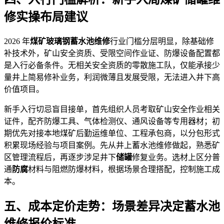
修实操布局建议
2026 年
煤矿玻璃钢蓄水池维修
行业门槛分层明显，除基础修
补技术外，矿山安全资质、受限空间作业证、防爆设备配置都
是入行必备条件。无相关安全资质的零散施工队，仅能承接少
量井上简易修补业务，利润微薄且发展受限，无法进入井下高
价值项目。
新手入行切忌盲目接单，首先组织人员考取矿山安全作业相关
证件，配齐防爆工具、气体检测仪、通风设备等专用器材；初
期优先对接本地煤矿后勤运维单位、工程承包商，以分包形式
积累现场经验与项目案例。先从井上蓄水池维修做起，熟悉矿
区管理流程后，再逐步涉足井下
储罐
修复业务。选材上区分普
通
防腐
材料与阻燃防爆材料，根据场景合理搭配，控制施工成
本。
五、成本定价走势：场景差异决定蓄水池