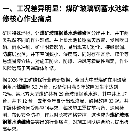
一、工况差异明显：煤矿玻璃钢蓄水池维
修核心作业痛点
矿区特殊环境，让
煤矿玻璃钢蓄水池维修
区分出井上、井下两
类截然不同的作业难点。井上蓄水池长期露天放置，受风吹日
晒、雨水冲刷、矿尘附着影响，易出现表层粉化、接缝渗漏、
防腐
层脱落；井下空间狭小、湿度高，同时存在瓦斯、煤尘等
易燃易爆介质，对施工防火、防爆、通风有着硬性规定，作业
风险远高于普通罐体维修。
据 2026 年工矿维保行业调研数据，全国大中型煤矿在用玻璃
钢蓄水
储罐
超 5.3 万台，设备使用满 5 年故障发生率达到
72%。某北方大型煤矿共有 29 台玻璃钢蓄水池，其中井上 17
台、井下 12 台，去年全年累计出现渗漏、破损故障 33 起。井
下罐体维修因受限空间要求，每次施工需提前报备、通风检
测、布设安全防护，作业时长被严格管控，这也成为
煤矿玻璃
钢蓄水池维修
最突出的行业痛点，对施工团队综合能力提出极
高要求。