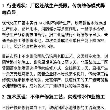
1.
行业现状：厂
区连续生产受限，传统维修模式弊
端凸显
现代化工厂基本实行 24 小时不间
断生产，玻璃钢蓄
水池承担
生产供水、循环用水、消防储水等多重作用，一旦停水检修，
整条生产线都将被迫暂停。据工业运维行业调研数据显示，普
通全面停工维修蓄水池，单次会造成企业单日产能下降 30%
以上，综合经济损失不容小觑。
目前市场上不少维修团队仍沿用老旧工艺，必须排空水体、封
闭管路才能施工，维修周期普遍在 2 至 5 天。北疆某加工厂区
曾因蓄水池渗漏选择传统维修方式，全线停工 3 天，直接产生
十余万元经济损失。随着企业降本增效需求提升，传统停工维
修模式逐渐被市场淘汰，无需停产、快速施工的
工厂玻璃钢蓄
水池维修
方案，成为各大工厂迫切寻找的解决方案。
2. 技术原理：不停产修复工艺，实现带水作业施工
不停产快速修复是当下工厂玻璃钢蓄水池维修的主流新技术，