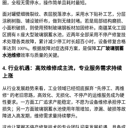
圈，全程无需停水，操作简单且耗时最短。
面对罐壁细微裂纹、表层脱落渗水，采用水下贴补工艺，分层
涂刷树脂、铺设玻纤布，做到无缝封堵。若是局部结构磨损、
小面积破损，则使用预制玻璃钢板材加固修补。南疆某化工园
区拥有 8 座大型玻璃钢蓄水池，近两年全部采用不停产修复技
术处理各类故障，累计减少停工时长超百小时，设备修复合格
率达到 100%。根据故障对症选择方案，是保障
工厂玻璃钢蓄
水池维修
效率与质量的关键。
4. 行业机遇：高效维修成主流，专业服务需求持续
上涨
从行业发展趋势来看，工业领域已经彻底摒弃 “先停工、再维
修” 的老旧思路，高效化、无损化、不停产的运维服务成为硬
性要求。一方面工厂追求产能稳定，不愿为设备维修承担停工
损失；另一方面玻璃钢蓄水池使用年限增加，渗漏、破损等故
障进入高发期，维修需求量持续攀升。
这也让掌握不停产修复技术的专业团队迎来发展机遇，具备成