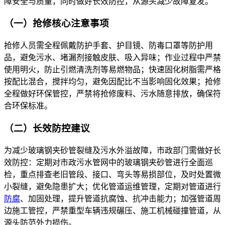
障安全与质量，同时做好长效防控，从源头减少故障复发。
（一）抢修核心注意事项
抢修人员需全程佩戴防护手套、护目镜、防毒口罩等防护用
品，避免污水、堵漏剂接触皮肤、吸入异味；作业过程中严禁
使用明火，防止引燃清洗剂等易燃物品；快速固化树脂需严格
按配比混合，搅拌均匀，避免因配比不当影响固化效果；抢修
全程做好环保管控，严禁将抢修废料、污水随意排放，确保符
合环保标准。
（二）长效防控建议
为减少玻璃钢夹砂管裂缝及污水外溢故障，市政部门需做好长
效防控：定期对市政污水管网中的玻璃钢夹砂管进行全面巡
检，重点排查老旧管段、接口、弯头等易损部位，及时处置微
小裂缝，避免隐患扩大；优化管道运维管理，定期对管道进行
防腐
、加固处理，提升管道抗腐蚀、抗冲击能力；加强管道周
边施工管控，严禁重型车辆违规碾压、施工机械碰撞管道，从
源头防范外力损伤。