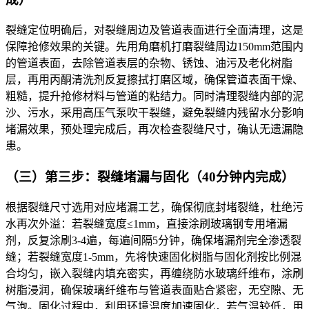
裂缝定位明确后，对裂缝周边及管道表面进行全面清理，这是
保障抢修效果的关键。先用角磨机打磨裂缝周边150mm范围内
的管道表面，去除管道表层的杂物、锈蚀、油污及老化树脂
层，再用丙酮清洗剂反复擦拭打磨区域，确保管道表面干燥、
粗糙，提升抢修材料与管道的粘结力。同时清理裂缝内部的泥
沙、污水，采用高压气泵吹干裂缝，避免裂缝内残留水分影响
堵漏效果，预处理完成后，再次检查裂缝尺寸，确认无遗漏隐
患。
（三）第三步：裂缝堵漏与固化（40分钟内完成）
根据裂缝尺寸选用对应堵漏工艺，确保彻底封堵裂缝，杜绝污
水再次外溢：若裂缝宽度≤1mm，直接涂刷玻璃钢专用堵漏
剂，反复涂刷3-4遍，每遍间隔5分钟，确保堵漏剂完全渗透裂
缝；若裂缝宽度1-5mm，先将快速固化树脂与固化剂按比例混
合均匀，嵌入裂缝内填充密实，再缠绕防水玻璃纤维布，涂刷
树脂浸润，确保玻璃纤维布与管道表面贴合紧密，无空隙、无
气泡。固化过程中，利用环境温度加速固化，若气温较低，用