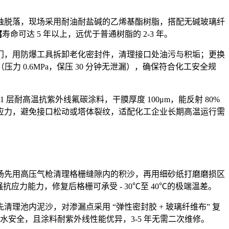
蚀脱落，现场采用耐油耐盐碱的乙烯基酯树脂，搭配无碱玻璃纤
腐
寿命可达 5 年以上，远优于普通树脂的 2-3 年。
门，用防爆工具拆卸老化密封件，清理接口处油污与积垢；更换
 0.6MPa，保压 30 分钟无泄漏），确保符合化工安全规
 层耐高温抗紫外线氟碳涂料，干膜厚度 100μm，能反射 80%
应力，避免接口松动或塔体裂纹，适配化工企业长期高温运行需
场先用高压气枪清理格栅缝隙内的积沙，再用细砂纸打磨磨损区
应力能力，修复后格栅可承受 - 30℃至 40℃的极端温差。
池内泥沙，对渗漏点采用 “弹性密封胶 + 玻璃纤维布” 复
用水安全，且涂料耐紫外线性能优异，3-5 年无需二次维修。