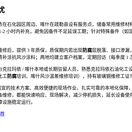
忧
依在石化园区周边、喀什在疏勒县设有服务点，储备常用维修材
-2 小时内补充，避免因备件不足延误工期；针对特殊备件（如
修后，提供 3 年质保，质保期内若出现
防腐
层脱落、接口渗漏，
补涂抗风沙涂料；两地均建立客户档案，定期回访（每季度 1
克拉玛依 / 喀什本地或长期驻留人员，熟悉克拉玛依石油化工
化工
防腐
培训、喀什风沙温差维修培训），持有玻璃钢维修工证
地制宜的技术方案、高效便捷的现场作业、扎实可靠的本地化保障
备维修，都能快速响应、现场解决，减少停机损失，延长设备使
障设施稳定运行。
荐