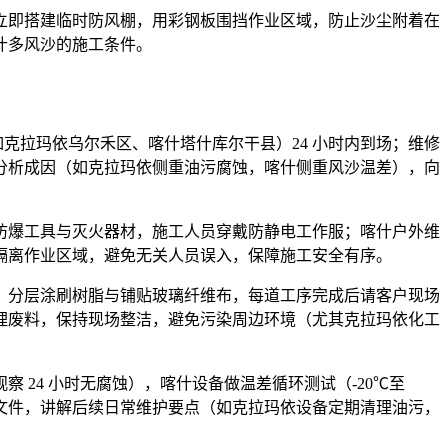
立即搭建临时防风棚，用彩钢板围挡作业区域，防止沙尘附着在
什多风沙的施工条件。
如克拉玛依乌尔禾区、喀什塔什库尔干县）24 小时内到场；维修
分析成因（如克拉玛依侧重油污腐蚀，喀什侧重风沙温差），向
防爆工具与灭火器材，施工人员穿戴防静电工作服；喀什户外维
隔离作业区域，避免无关人员误入，保障施工安全有序。
，分层涂刷树脂与铺贴玻璃纤维布，每道工序完成后请客户现场
理废料，保持现场整洁，避免污染周边环境（尤其克拉玛依化工
24 小时无腐蚀），喀什设备做温差循环测试（-20℃至
保文件，讲解后续日常维护要点（如克拉玛依设备定期清理油污，