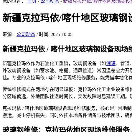
您的位置：
首页
-
公司动态
-
新疆克拉玛依/喀什地区玻璃钢设
新疆克拉玛依/喀什地区玻璃钢
来源：
公司动态
/
时间: 2025-10-05
新疆克拉
玛依 /
喀什地区玻璃钢设备现场
新疆克拉玛依作为石油化工重镇，玻璃钢设备（如
储罐
、管
道
外玻璃钢设备（如蓄水池、格栅、通风管道）常因温差应力开
佳。专业的克拉玛依 / 喀什地区现场维修服务，能凭借本地
传统维修模式在两地存在明显短板：克拉玛依化工企业设备
维
分区域偏远，外地团队往返时间长，突发故障时易延误工期。现
克拉玛依 / 喀什地区玻璃钢设备现场维修服务，核心是 “
搬运，减少停机损失；同时依托本地备件储备与技术团队，确
玻璃钢维修：克拉玛依地区现场维修服务 