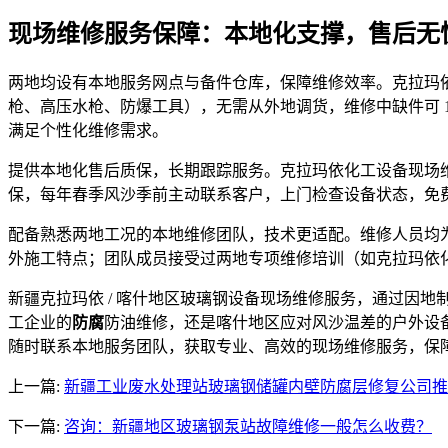
现场维修服务保障：本地化支撑，售后无
两地均设有本地服务网点与备件仓库，保障维修效率。克拉玛
枪、高压水枪、防爆工具），无需从外地调货，维修中缺件可 1
满足个性化维修需求。
提供本地化售后质保，长期跟踪服务。克拉玛依化工设备现场维
保，每年春季风沙季前主动联系客户，上门检查设备状态，免费
配备熟悉两地工况的本地维修团队，技术更适配。维修人员均为
外施工特点；团队成员接受过两地专项维修培训（如克拉玛依
新疆克拉玛依 / 喀什地区玻璃钢设备现场维修服务，通过因
工企业的
防腐
防油维修，还是喀什地区应对风沙温差的户外设
随时联系本地服务团队，获取专业、高效的现场维修服务，保
上一篇:
新疆工业废水处理站玻璃钢储罐内壁防腐层修复公司推
下一篇:
咨询：新疆地区玻璃钢泵站故障维修一般怎么收费？