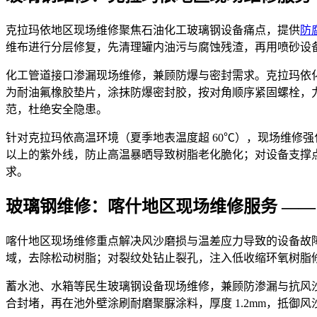
克拉玛依地区现场维修聚焦石油化工玻璃钢设备痛点，提供
防
维布进行分层修复，先清理罐内油污与腐蚀残渣，再用喷砂设备处
化工管道接口渗漏现场维修，兼顾防爆与密封需求。克拉玛依
为耐油氟橡胶垫片，涂抹防爆密封胶，按对角顺序紧固螺栓，力矩控
范，杜绝安全隐患。
针对克拉玛依高温环境（夏季地表温度超 60℃），现场维修
以上的紫外线，防止高温暴晒导致树脂老化脆化；对设备支撑
求。
玻璃钢维修：喀什地区现场维修服务 ——
喀什地区现场维修重点解决风沙磨损与温差应力导致的设备故
域，去除松动树脂；对裂纹处钻止裂孔，注入低收缩环氧树脂修补剂
蓄水池、水箱等民生玻璃钢设备现场维修，兼顾防渗漏与抗风沙。
合封堵，再在池外壁涂刷耐磨聚脲涂料，厚度 1.2mm，抵御风