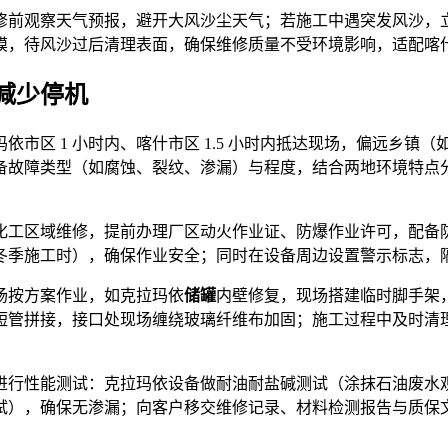
修前观察天气预报，避开大风沙尘天气；若施工中遇突发风沙，
膜，待风沙过后清理表面，确保维修质量不受环境影响，适配喀
减少停机
市区 1 小时内、喀什市区 1.5 小时内抵达现场，偏远乡镇（
备故障类型（如腐蚀、裂纹、渗漏）与程度，结合两地环境特点
化工区域维修，提前办理厂区动火作业证、防爆作业许可，配备
冬季施工时），确保作业安全；同时在设备周边设置警示标志，
场按方案作业，如克拉玛依
储罐
内壁修复，现场搭建临时脚手架
短管拼接，接口处现场缠绕玻璃纤维布加固；施工过程中及时清
行性能测试：克拉玛依设备做耐油耐盐碱测试（涂抹石油废水观察 
压测试），确保无渗漏；向客户移交维修记录、材料检测报告与质