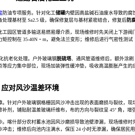
腐
防油专项服务。针对化工
储罐
内壁因高盐碱石油废水导致的腐
理基材至 Sa2.5 级，确保修复层与基材紧密结合，修复后
防
化工园区管道多输送易燃易爆介质，现场维修时先关闭上下游阀
制在 35-40N・m，避免法兰变形；维修后进行气密性测试（压力
强化抗老化处理。户外玻璃钢
脱硫塔
、通风管道维修后，额外涂刷 1
点等应力集中部位，现场加装弹性缓冲垫，吸收高温膨胀产生的
 应对风沙温差环境
障。针对户外玻璃钢格栅因风沙冲击出现的表面磨损与裂纹，现
，铺贴耐温差玻璃纤维布，布的方向与裂纹呈 45° 角，增强抗
喀什部分农村蓄水池因风沙磨损导致池壁渗漏，现场维修时先清理
沙冲击；维修后向池内注满水，保压 24 小时无渗漏，确保居民